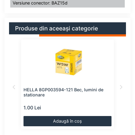
Versiune conector: BAZ15d
Produse din aceeași categorie
HELLA 8GP003594-121 Bec, lumini de
BOSC
stationare
stat
1.00 Lei
1.00
Adaugă în coș