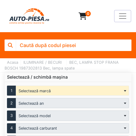
0
Acasa
ILUMINARE / BECURI
BEC, LAMPA STOP FRANA
BOSCH 1987302813 Bec, lampa spate
Selectează / schimbă mașina
1
Selectează marcă
2
Selectează an
3
Selectează model
4
Selectează carburant