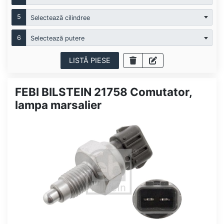
5
Selectează cilindree
6
Selectează putere
LISTĂ PIESE
FEBI BILSTEIN 21758 Comutator,
lampa marsalier