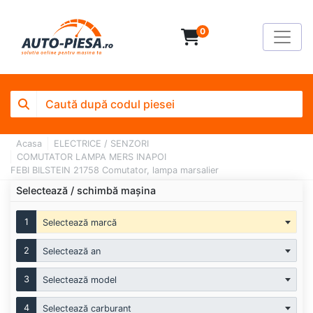
0
Acasa
ELECTRICE / SENZORI
COMUTATOR LAMPA MERS INAPOI
FEBI BILSTEIN 21758 Comutator, lampa marsalier
Selectează / schimbă mașina
1
Selectează marcă
2
Selectează an
3
Selectează model
4
Selectează carburant