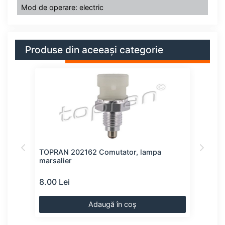
Mod de operare: electric
Produse din aceeași categorie
lier
TOPRAN 202162 Comutator, lampa
FEBI
marsalier
mars
8.00 Lei
13.0
Adaugă în coș