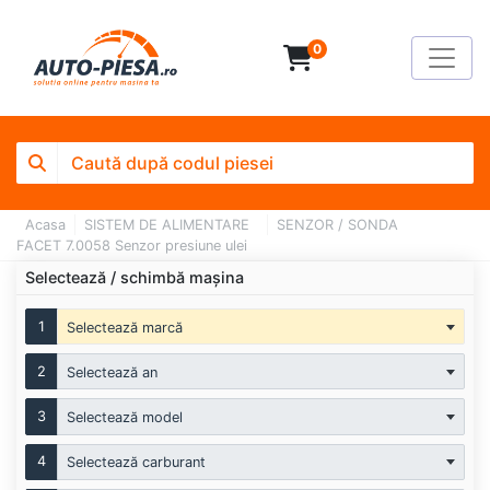
0
Acasa
SISTEM DE ALIMENTARE
SENZOR / SONDA
FACET 7.0058 Senzor presiune ulei
Selectează / schimbă mașina
1
Selectează marcă
2
Selectează an
3
Selectează model
4
Selectează carburant