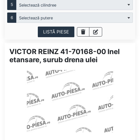
5
Selectează cilindree
6
Selectează putere
LISTĂ PIESE
VICTOR REINZ 41-70168-00 Inel
etansare, surub drena ulei