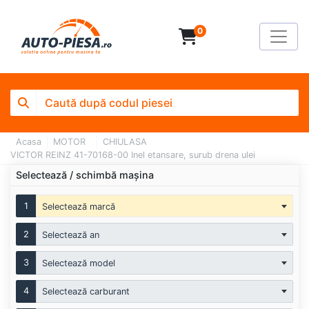
0
Acasa
MOTOR
CHIULASA
VICTOR REINZ 41-70168-00 Inel etansare, surub drena ulei
Selectează / schimbă mașina
1
Selectează marcă
2
Selectează an
3
Selectează model
4
Selectează carburant