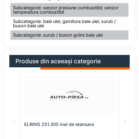
Subcategorie: senzor presiune combustibil; senzor
temperatura combustibil
Subcategorie: baie ulei; garnitura baie ulei; surub /
buson baie ulei
Subcategorie: surub / buson golire baie ulei
Produse din aceeași categorie
ELRING 251.305 Inel de etansare
FEBI
dren