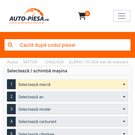
0
Acasa
MOTOR
CHIULASA
ELRING 110.906 Inel de etansare
Selectează / schimbă mașina
1
Selectează marcă
2
Selectează an
3
Selectează model
4
Selectează carburant
5
Selectează cilindree