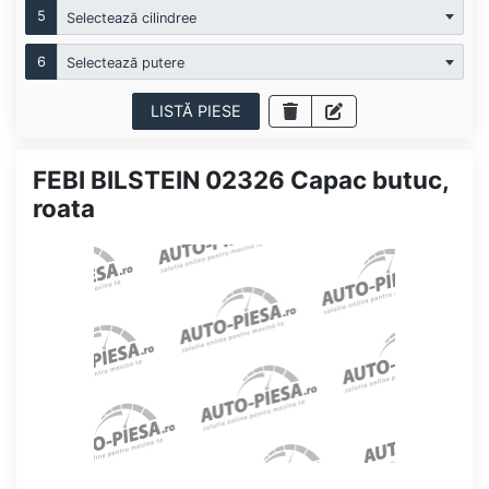
5
Selectează cilindree
6
Selectează putere
LISTĂ PIESE
FEBI BILSTEIN 02326 Capac butuc,
roata