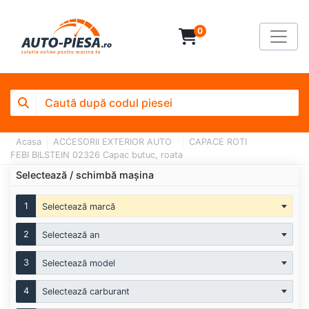
0
Acasa
ACCESORII EXTERIOR AUTO
CAPACE ROTI
FEBI BILSTEIN 02326 Capac butuc, roata
Selectează / schimbă mașina
1
Selectează marcă
2
Selectează an
3
Selectează model
4
Selectează carburant