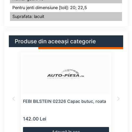
Pentru jenti dimensiune [toli]: 20; 22,5
Suprafata: lacuit
Produse din aceeași categorie
oata
FEBI BILSTEIN 02326 Capac butuc, roata
FEBI
142.00 Lei
142.
Adaugă în coș