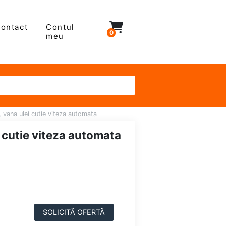
ontact
Contul
0
meu
 vana ulei cutie viteza automata
 cutie viteza automata
SOLICITĂ OFERTĂ