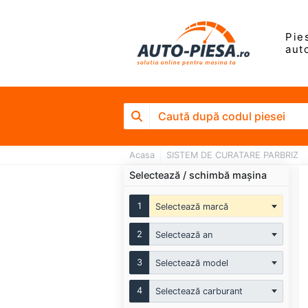
Pie
aut
Acasa
SISTEM DE CURATARE PARBRIZ
Selectează / schimbă mașina
1
Selectează marcă
2
Selectează an
3
Selectează model
4
Selectează carburant