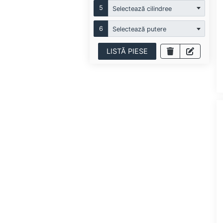
5
Selectează cilindree
6
Selectează putere
LISTĂ PIESE
PRAN
TOPRAN
TOPRAN
ELRING