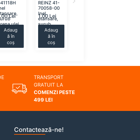
041118H
REINZ 41-
110600 Inel
REINZ 41
nel
70058-00
etansare,
70059-0
tansare,
Inel
surub
Inel
.00 Lei
1.00 Lei
1.00 Lei
1.00 Lei
surub
etansare,
drena ulei
etansare,
rena ulei
surub
surub
drena ulei
drena ule
Adaug
Adaug
Adaug
Adaug
ă în
ă în
ă în
ă în
coș
coș
coș
coș
DE
TRANSPORT
GRATUIT LA
COMENZI PESTE
499 LEI
Contactează-ne!