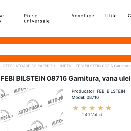
se
Piese
Anvelope
Utile
C
o
universale
STERGATOARE DE PARBRIZ / LUNETA
FEBI BILSTEIN 08716 Garnitura,
FEBI BILSTEIN 08716 Garnitura, vana ulei
Producator: FEBI BILSTEIN
Model: 08716
240 Voturi