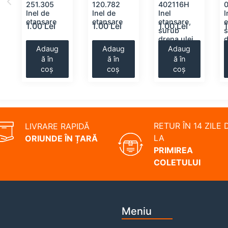
251.305
120.782
402116H
Inel de
Inel de
Inel
I
etansare
etansare
etansare,
e
1.00 Lei
1.00 Lei
1.00 Lei
1
surub
drena ulei
d
Adaug
Adaug
Adaug
ă în
ă în
ă în
coș
coș
coș
RETUR ÎN 14 ZILE 
LIVRARE RAPIDĂ
LA
ORIUNDE ÎN ȚARĂ
PRIMIREA
COLETULUI
Meniu