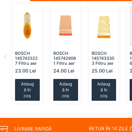
BOSCH
BOSCH
BOSCH
145743322
145742906
145743330
7 Filtru aer
1 Filtru aer
3 Filtru aer
6
23.00 Lei
24.00 Lei
25.00 Lei
Adaug
Adaug
Adaug
ă în
ă în
ă în
coș
coș
coș
RETUR ÎN 14 ZILE 
LIVRARE RAPIDĂ