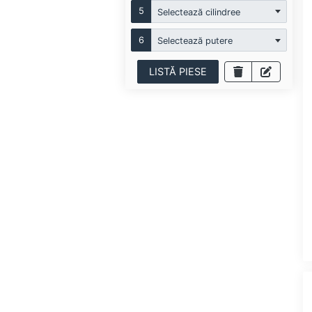
5
Selectează cilindree
6
Selectează putere
LISTĂ PIESE