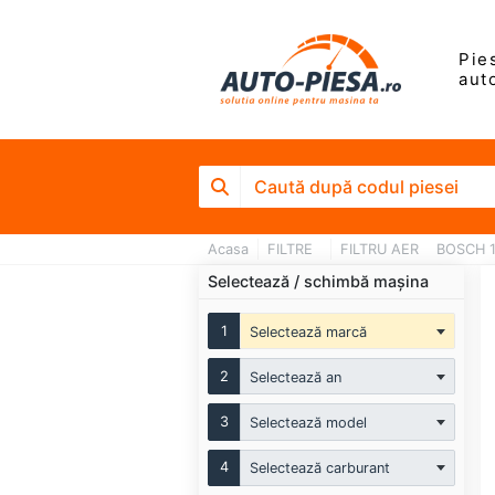
Pie
aut
Acasa
FILTRE
FILTRU AER
BOSCH 1
Selectează / schimbă mașina
1
Selectează marcă
2
Selectează an
3
Selectează model
4
Selectează carburant