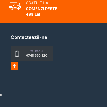
GRATUIT LA
COMENZI PESTE
499 LEI
Contactează-ne!
TELEFON:
0748 550 320
or