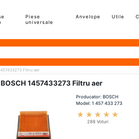
se
Piese
Anvelope
Utile
C
o
universale
457433273 Filtru aer
BOSCH 1457433273 Filtru aer
Producator: BOSCH
Model: 1 457 433 273
288 Voturi