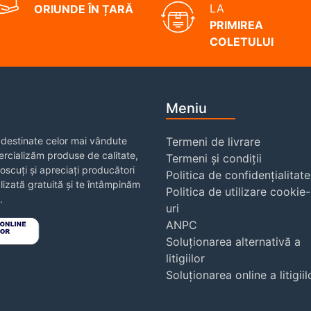
LA
ORIUNDE ÎN ȚARĂ
PRIMIREA
COLETULUI
Meniu
destinate celor mai vândute
Termeni de livrare
rcializăm produse de calitate,
Termeni și condiții
noscuți și apreciați producători
Politica de confidențialitate
izată gratuită și te întâmpinăm
Politica de utilizare cookie-
.
uri
ANPC
Soluționarea alternativă a
litigiilor
Soluționarea online a litigiil