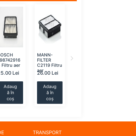
BOSCH
MANN-
MANN-
MANN-
198742916
FILTER
FILTER
FILTER
 Filtru aer
C2119 Filtru
C2562
C8005
aer
Filtru aer
Filtru,
25.00 Lei
26.00 Lei
27.00 Lei
28.00 Le
aerisire
rezervor
hidraulic
Adaug
Adaug
Adaug
Adaug
ă în
ă în
ă în
ă în
coș
coș
coș
coș
DE
TRANSPORT