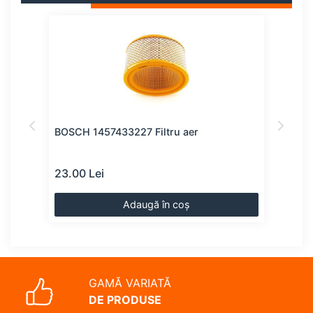
BOSCH 1457433227 Filtru aer
BOSC
23.00 Lei
24.0
Adaugă în coș
GAMĂ VARIATĂ
DE PRODUSE