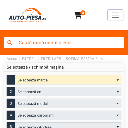
0
Acasa
FILTRE
FILTRU AER
SOFIMA S2310A Filtru aer
Selectează / schimbă mașina
1
Selectează marcă
2
Selectează an
3
Selectează model
4
Selectează carburant
5
Selectează cilindree