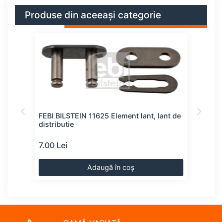
Produse din aceeași categorie
ie
FEBI BILSTEIN 11625 Element lant, lant de
SWAG
distributie
cu 
7.00 Lei
10.0
Adaugă în coș