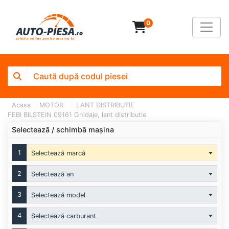
0
Acasa
MOTOR
LANT DISTRIBUTIE
FEBI BILSTEIN 09161 Ghidaje, lant distributie
Selectează / schimbă mașina
1
Selectează marcă
2
Selectează an
3
Selectează model
4
Selectează carburant