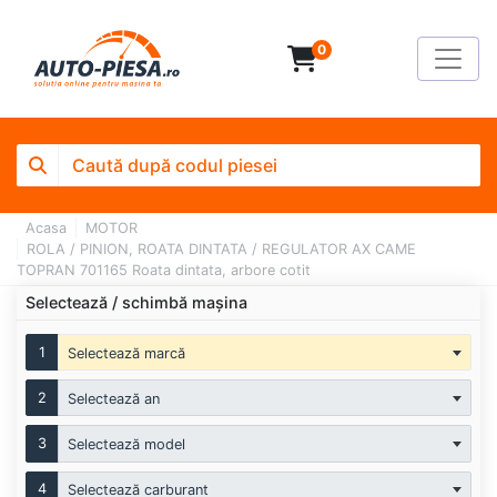
0
Acasa
MOTOR
ROLA / PINION, ROATA DINTATA / REGULATOR AX CAME
TOPRAN 701165 Roata dintata, arbore cotit
Selectează / schimbă mașina
1
Selectează marcă
2
Selectează an
3
Selectează model
4
Selectează carburant