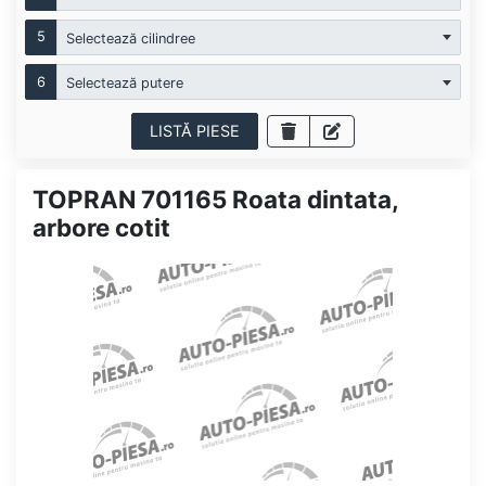
5
Selectează cilindree
6
Selectează putere
LISTĂ PIESE
TOPRAN 701165 Roata dintata,
arbore cotit