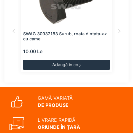
re,
SWAG 30932183 Surub, roata dintata-ax
FEBI
cu came
dint
10.00 Lei
10.0
Adaugă în coș
GAMĂ VARIATĂ
DE PRODUSE
LIVRARE RAPIDĂ
ORIUNDE ÎN ȚARĂ