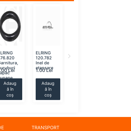
ELRING
ELRING
ELRING
ELRING
476.820
120.782
243.205
110.906 I
arnitura,
Inel de
Inel de
de etans
uruburi
etansare
etansare
.00 Lei
1.00 Lei
1.00 Lei
1.00 Lei
capac
supape
Adaug
Adaug
Adaug
Adaug
ă în
ă în
ă în
ă în
coș
coș
coș
coș
DE
TRANSPORT