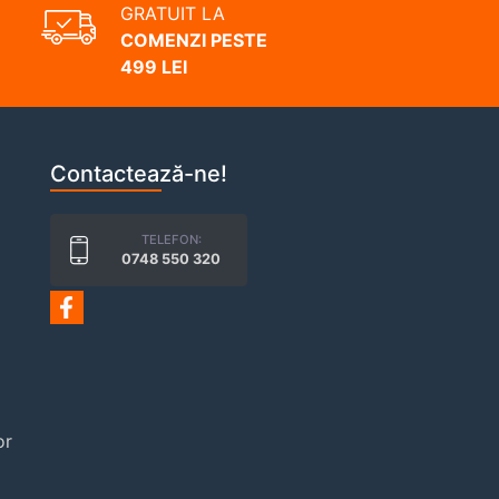
GRATUIT LA
COMENZI PESTE
499 LEI
Contactează-ne!
TELEFON:
0748 550 320
or