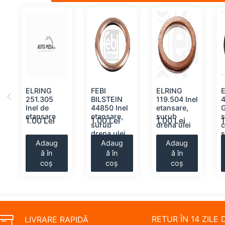
ELRING
FEBI
ELRING
251.305
BILSTEIN
119.504 Inel
,
Inel de
44850 Inel
etansare,
G
etansare
etansare,
surub
s
1.00 Lei
1.00 Lei
1.00 Lei
1
surub
drena ulei
drena ulei
Adaug
Adaug
Adaug
ă în
ă în
ă în
coș
coș
coș
RETUR ÎN 14 ZILE 
LIVRARE RAPIDĂ