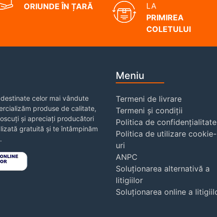
LA
ORIUNDE ÎN ȚARĂ
PRIMIREA
COLETULUI
Meniu
destinate celor mai vândute
Termeni de livrare
rcializăm produse de calitate,
Termeni și condiții
noscuți și apreciați producători
Politica de confidențialitate
izată gratuită și te întâmpinăm
Politica de utilizare cookie-
.
uri
ANPC
Soluționarea alternativă a
litigiilor
Soluționarea online a litigiil