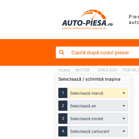
Pie
aut
Acasa
MOTOR
CHIULASA
FEBI BIL
Selectează / schimbă mașina
1
Selectează marcă
2
Selectează an
3
Selectează model
4
Selectează carburant