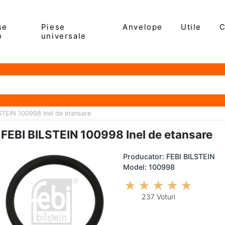
se
Piese
Anvelope
Utile
C
o
universale
STEIN 100998 Inel de etansare
FEBI BILSTEIN 100998 Inel de etansare
Producator: FEBI BILSTEIN
Model: 100998
237 Voturi