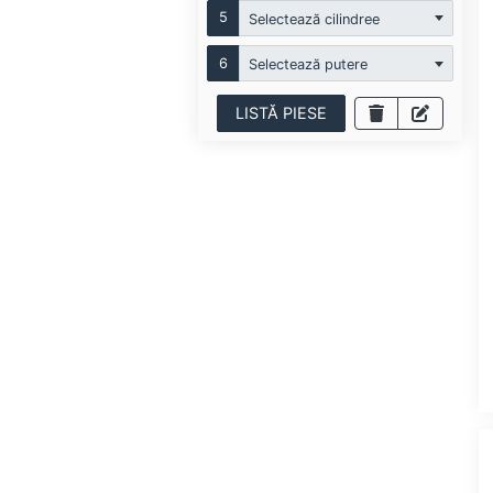
5
Selectează cilindree
6
Selectează putere
LISTĂ PIESE