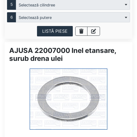
5
Selectează cilindree
6
Selectează putere
LISTĂ PIESE
AJUSA 22007000 Inel etansare,
surub drena ulei