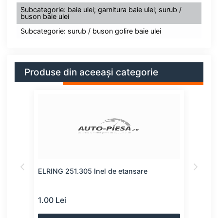
Subcategorie: baie ulei; garnitura baie ulei; surub /
buson baie ulei
Subcategorie: surub / buson golire baie ulei
Produse din aceeași categorie
ELRING 251.305 Inel de etansare
FEBI
dren
1.00 Lei
1.00