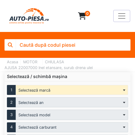
0
Acasa
MOTOR
CHIULASA
AJUSA 22007000 Inel etansare, surub drena ulei
Selectează / schimbă mașina
1
Selectează marcă
2
Selectează an
3
Selectează model
4
Selectează carburant