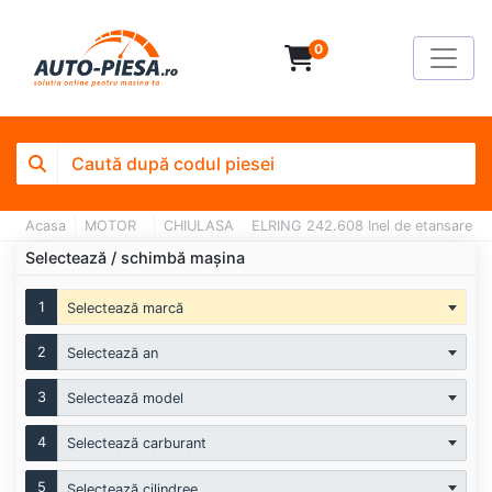
0
Acasa
MOTOR
CHIULASA
ELRING 242.608 Inel de etansare
Selectează / schimbă mașina
1
Selectează marcă
2
Selectează an
3
Selectează model
4
Selectează carburant
5
Selectează cilindree