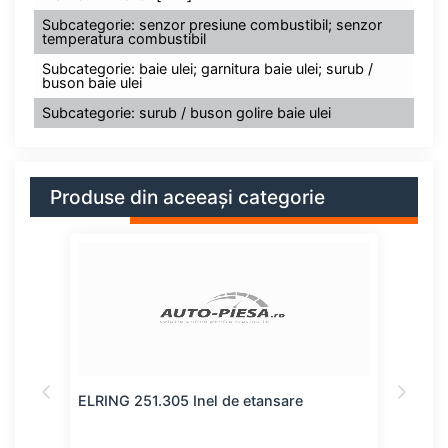
Subcategorie: senzor presiune combustibil; senzor
temperatura combustibil
Subcategorie: baie ulei; garnitura baie ulei; surub /
buson baie ulei
Subcategorie: surub / buson golire baie ulei
Produse din aceeași categorie
ELRING 251.305 Inel de etansare
FEBI
dren