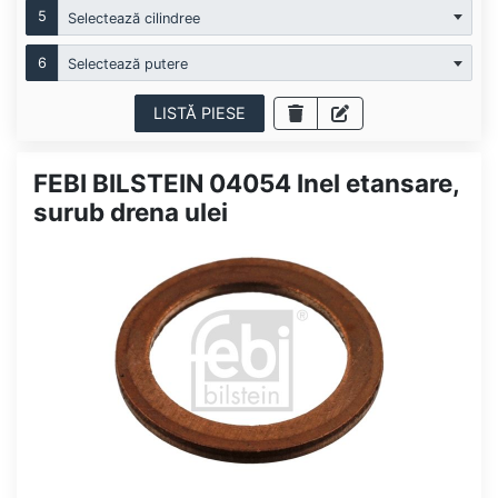
5
Selectează cilindree
6
Selectează putere
LISTĂ PIESE
FEBI BILSTEIN 04054 Inel etansare,
surub drena ulei