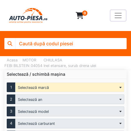
0
Acasa
MOTOR
CHIULASA
FEBI BILSTEIN 04054 Inel etansare, surub drena ulei
Selectează / schimbă mașina
1
Selectează marcă
2
Selectează an
3
Selectează model
4
Selectează carburant