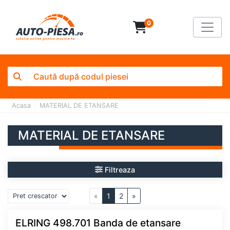
0
Acasa
MATERIAL DE ETANSARE
MATERIAL DE ETANSARE
Filtreaza
«
1
2
»
ELRING 498.701 Banda de etansare