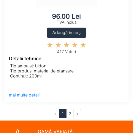
96.00 Lei
TVA inclus
Adaugă în coș
417 Voturi
Detalii tehnice:
Tip ambalaj: bidon
Tip produs: material de etansare
Continut: 200ml
mai multe detalii
«
1
2
»
GAMĂ VARIATĂ