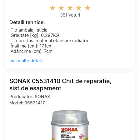
351 Voturi
Detalii tehnice:
Tip ambalaj: sticla
Greutate [kg]: 0,297KG
Tip produs: material etansare radiator
Înaltime [cm]: 17,1cm
Adâncime (cm): 7cm
mai multe detalii
SONAX 05531410 Chit de reparatie,
sist.de esapament
Producator: SONAX
Model: 05531410