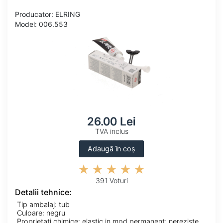
Producator: ELRING
Model: 006.553
26.00 Lei
TVA inclus
Adaugă în coș
391 Voturi
Detalii tehnice:
Tip ambalaj: tub
Culoare: negru
Proprietati chimice: elastic in mod permanent; nerezistent la solventi; rezistent-UV