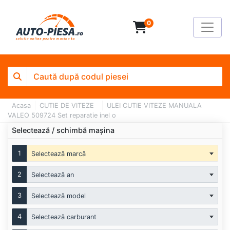
0
Acasa
CUTIE DE VITEZE
ULEI CUTIE VITEZE MANUALA
VALEO 509724 Set reparatie inel o
Selectează / schimbă mașina
1
Selectează marcă
2
Selectează an
3
Selectează model
4
Selectează carburant