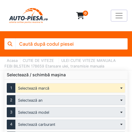
0
Acasa
CUTIE DE VITEZE
ULEI CUTIE VITEZE MANUALA
FEBI BILSTEIN 178659 Etansare ulei, transmisie manuala
Selectează / schimbă mașina
1
Selectează marcă
2
Selectează an
3
Selectează model
4
Selectează carburant