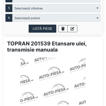
5
Selectează cilindree
6
Selectează putere
LISTĂ PIESE
TOPRAN 201539 Etansare ulei,
transmisie manuala