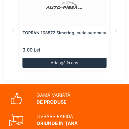
ator
TOPRAN 108572 Simering, cutie automata
TOPR
vite
3.00 Lei
3.00
Adaugă în coș
GAMĂ VARIATĂ
DE PRODUSE
LIVRARE RAPIDĂ
ORIUNDE ÎN ȚARĂ