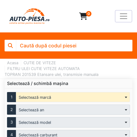
0
Acasa
CUTIE DE VITEZE
FILTRU ULEI CUTIE VITEZE AUTOMATA
TOPRAN 201539 Etansare ulei, transmisie manuala
Selectează / schimbă mașina
1
Selectează marcă
2
Selectează an
3
Selectează model
4
Selectează carburant