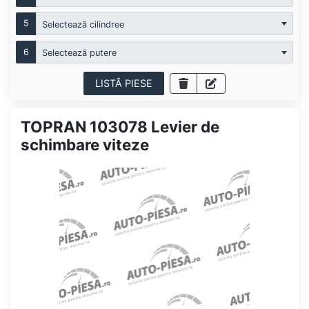
5
Selectează cilindree
6
Selectează putere
LISTĂ PIESE
TOPRAN 103078 Levier de
schimbare viteze