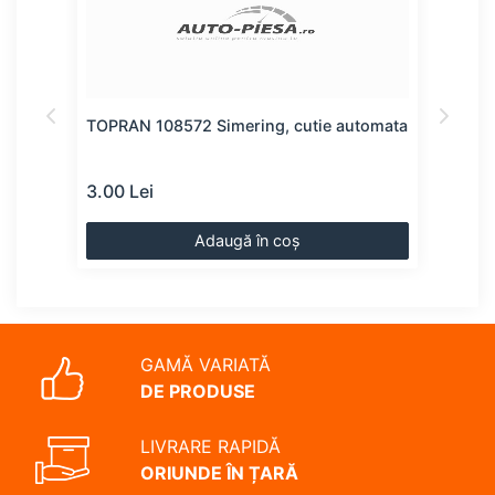
ator
TOPRAN 108572 Simering, cutie automata
TOPR
vite
3.00 Lei
3.00
Adaugă în coș
GAMĂ VARIATĂ
DE PRODUSE
LIVRARE RAPIDĂ
ORIUNDE ÎN ȚARĂ