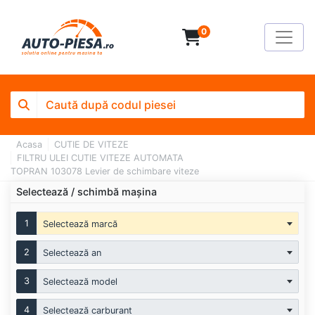
0
Acasa
CUTIE DE VITEZE
FILTRU ULEI CUTIE VITEZE AUTOMATA
TOPRAN 103078 Levier de schimbare viteze
Selectează / schimbă mașina
1
Selectează marcă
2
Selectează an
3
Selectează model
4
Selectează carburant