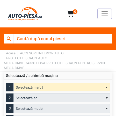
0
Acasa
ACCESORII INTERIOR AUTO
PROTECTIE SCAUN AUTO
MEGA DRIVE 74336 HUSA PROTECTIE SCAUN PENTRU SERVICE
MEGA DRIVE
Selectează / schimbă mașina
1
Selectează marcă
2
Selectează an
3
Selectează model