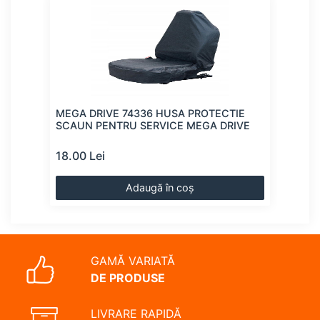
E
MEGA DRIVE 74336 HUSA PROTECTIE
MEG
VE
SCAUN PENTRU SERVICE MEGA DRIVE
SCA
18.00 Lei
18.0
Adaugă în coș
GAMĂ VARIATĂ
DE PRODUSE
LIVRARE RAPIDĂ