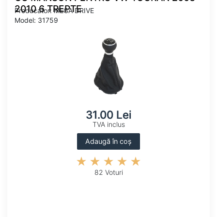
2010 6 TREPTE
Producator: MEGA DRIVE
Model: 31759
31.00 Lei
TVA inclus
Adaugă în coș
82 Voturi