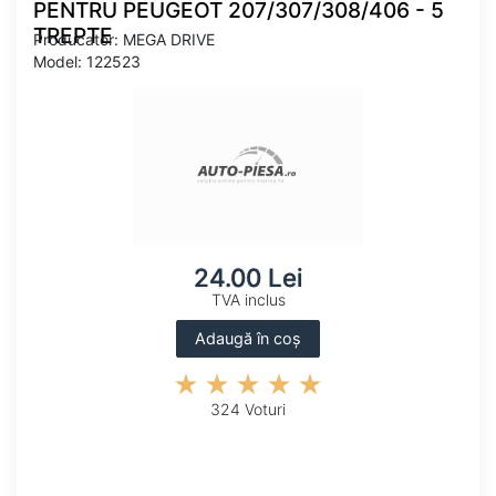
PENTRU PEUGEOT 207/307/308/406 - 5
TREPTE
Producator: MEGA DRIVE
Model: 122523
24.00 Lei
TVA inclus
Adaugă în coș
324 Voturi