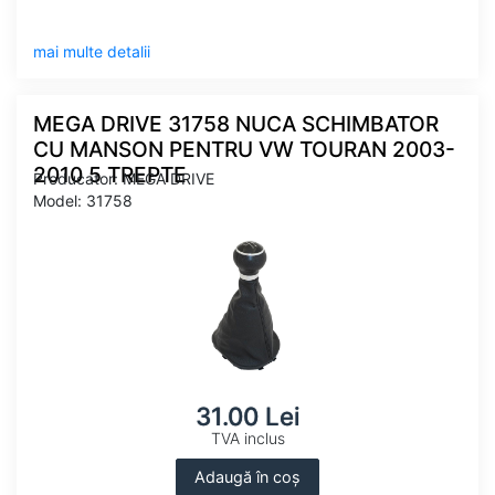
mai multe detalii
MEGA DRIVE 31758 NUCA SCHIMBATOR
CU MANSON PENTRU VW TOURAN 2003-
2010 5 TREPTE
Producator: MEGA DRIVE
Model: 31758
31.00 Lei
TVA inclus
Adaugă în coș