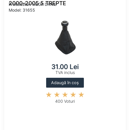
2000-2005 5 TREPTE
Producator: MEGA DRIVE
Model: 31655
31.00 Lei
TVA inclus
Adaugă în coș
400 Voturi