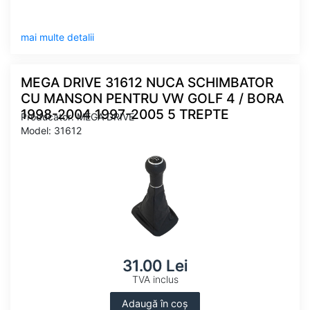
mai multe detalii
MEGA DRIVE 31612 NUCA SCHIMBATOR
CU MANSON PENTRU VW GOLF 4 / BORA
1998-2004 1997-2005 5 TREPTE
Producator: MEGA DRIVE
Model: 31612
31.00 Lei
TVA inclus
Adaugă în coș