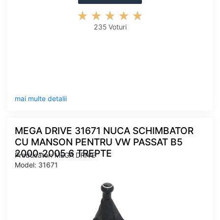
235 Voturi
mai multe detalii
MEGA DRIVE 31671 NUCA SCHIMBATOR
CU MANSON PENTRU VW PASSAT B5
2000-2005 6 TREPTE
Producator: MEGA DRIVE
Model: 31671