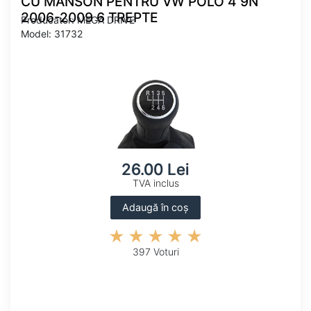
CU MANSON PENTRU VW POLO 4 9N
2006-2009 6 TREPTE
Producator: MEGA DRIVE
Model: 31732
26.00 Lei
TVA inclus
Adaugă în coș
397 Voturi