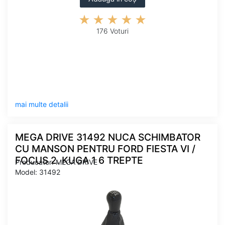
176 Voturi
mai multe detalii
MEGA DRIVE 31492 NUCA SCHIMBATOR
CU MANSON PENTRU FORD FIESTA VI /
FOCUS 2. KUGA 1 6 TREPTE
Producator: MEGA DRIVE
Model: 31492