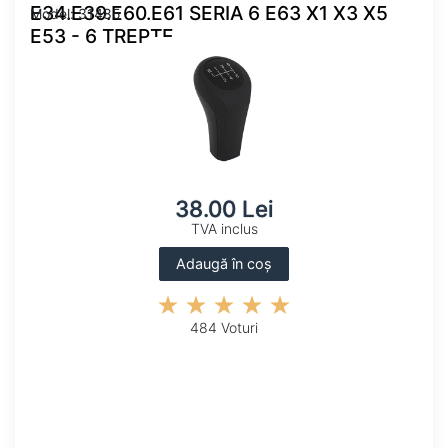
E34.E39.E60.E61 SERIA 6 E63 X1 X3 X5
Model: 31485
E53 - 6 TREPTE
38.00 Lei
TVA inclus
Adaugă în coș
484 Voturi