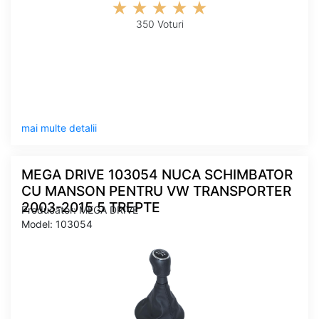
350 Voturi
mai multe detalii
MEGA DRIVE 103054 NUCA SCHIMBATOR
CU MANSON PENTRU VW TRANSPORTER
2003-2015 5 TREPTE
Producator: MEGA DRIVE
Model: 103054