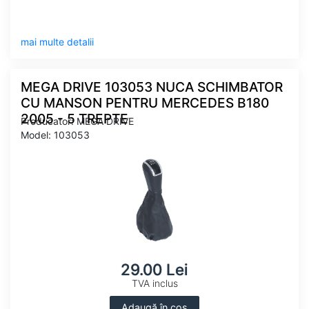
mai multe detalii
MEGA DRIVE 103053 NUCA SCHIMBATOR
CU MANSON PENTRU MERCEDES B180
2005 - 5 TREPTE
Producator: MEGA DRIVE
Model: 103053
29.00 Lei
TVA inclus
Adaugă în coș