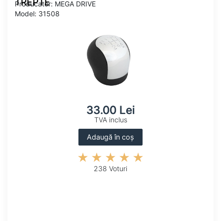
TREPTE
Producator: MEGA DRIVE
Model: 31508
33.00 Lei
TVA inclus
Adaugă în coș
238 Voturi