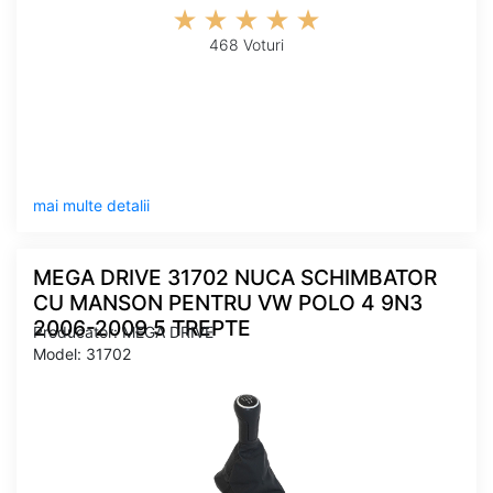
468 Voturi
mai multe detalii
MEGA DRIVE 31702 NUCA SCHIMBATOR
CU MANSON PENTRU VW POLO 4 9N3
2006-2009 5 TREPTE
Producator: MEGA DRIVE
Model: 31702