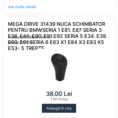
mai multe detalii
MEGA DRIVE 31439 NUCA SCHIMBATOR
PENTRU BMWSERIA 1 E81. E87 SERIA 3
E36. E46. E90. E91.E92 SERIA 5 E34. E39.
Producator: MEGA DRIVE
E60. E61 SERIA 6 E63 X1 E84 X3 E83 X5
Model: 31439
E53- 5 TREPTE
38.00 Lei
TVA inclus
Adaugă în coș