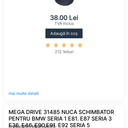
38.00 Lei
TVA inclus
Adaugă în coș
212 Voturi
mai multe detalii
MEGA DRIVE 31485 NUCA SCHIMBATOR
PENTRU BMW SERIA 1 E81. E87 SERIA 3
E36. E46. E90.E91. E92 SERIA 5
Producator: MEGA DRIVE