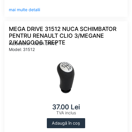
mai multe detalii
MEGA DRIVE 31512 NUCA SCHIMBATOR
PENTRU RENAULT CLIO 3/MEGANE
2/KANGOO6 TREPTE
Producator: MEGA DRIVE
Model: 31512
37.00 Lei
TVA inclus
Adaugă în coș