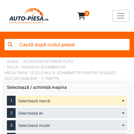
0
Acasa
ACCESORII INTERIOR AUTO
NUCA / MANSON SCHIMBATOR
MEGA DRIVE 122523 NUCA SCHIMBATOR PENTRU PEUGEOT
207/307/308/406 - 5 TREPTE
Selectează / schimbă mașina
1
Selectează marcă
2
Selectează an
3
Selectează model