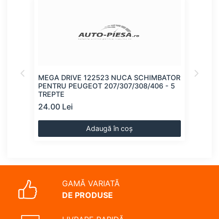
ATOR
MEGA DRIVE 122523 NUCA SCHIMBATOR
MEG
RTER
PENTRU PEUGEOT 207/307/308/406 - 5
SCH
TREPTE
24.00 Lei
24.0
Adaugă în coș
GAMĂ VARIATĂ
DE PRODUSE