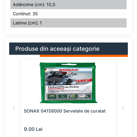
Adâncime (cm): 10,5
Continut: 35
Latime [cm]: 1
Produse din aceeași categorie
t
SONAX 04158000 Servetele de curatat
SONA
9.00 Lei
9.00