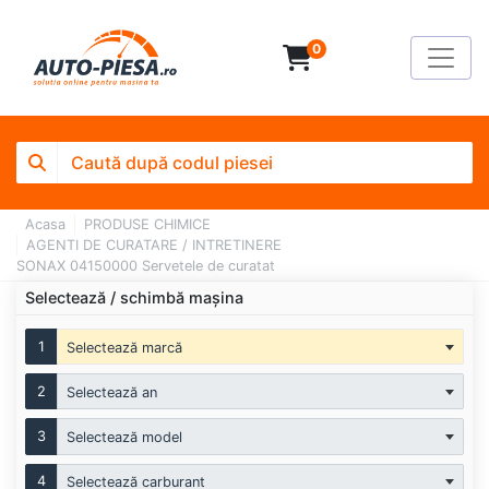
0
Acasa
PRODUSE CHIMICE
AGENTI DE CURATARE / INTRETINERE
SONAX 04150000 Servetele de curatat
Selectează / schimbă mașina
1
Selectează marcă
2
Selectează an
3
Selectează model
4
Selectează carburant