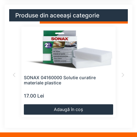
Produse din aceeași categorie
SONAX 04160000 Solutie curatire
LIQU
materiale plastice
rapi
17.00 Lei
21.0
Adaugă în coș