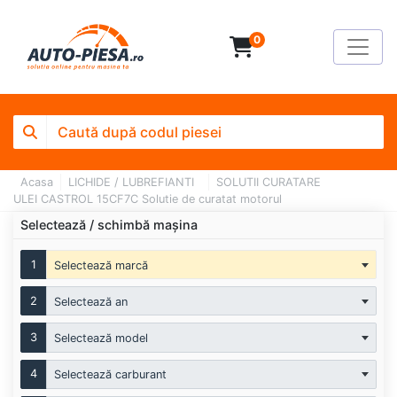
0
Acasa
LICHIDE / LUBREFIANTI
SOLUTII CURATARE
ULEI CASTROL 15CF7C Solutie de curatat motorul
Selectează / schimbă mașina
1
Selectează marcă
2
Selectează an
3
Selectează model
4
Selectează carburant