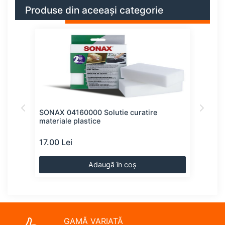
Produse din aceeași categorie
SONAX 04160000 Solutie curatire
LIQU
materiale plastice
rapi
17.00 Lei
21.0
Adaugă în coș
GAMĂ VARIATĂ