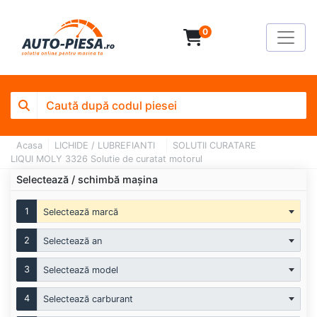
0
Acasa
LICHIDE / LUBREFIANTI
SOLUTII CURATARE
LIQUI MOLY 3326 Solutie de curatat motorul
Selectează / schimbă mașina
1
Selectează marcă
2
Selectează an
3
Selectează model
4
Selectează carburant