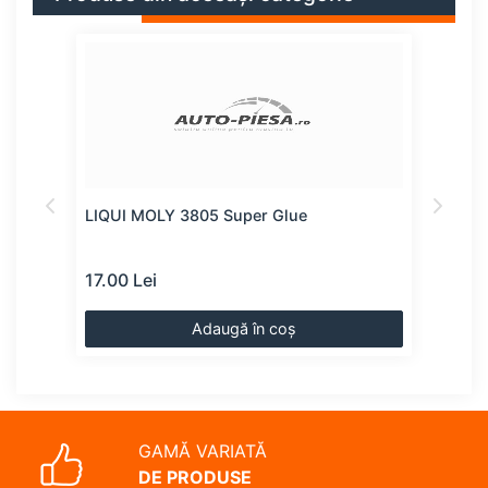
LIQUI MOLY 3805 Super Glue
LIQU
suru
17.00 Lei
19.0
Adaugă în coș
GAMĂ VARIATĂ
DE PRODUSE