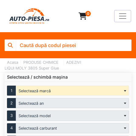
0
Acasa
PRODUSE CHIMICE
ADEZIVI
LIQUI MOLY 3805 Super Glue
Selectează / schimbă mașina
1
Selectează marcă
2
Selectează an
3
Selectează model
4
Selectează carburant