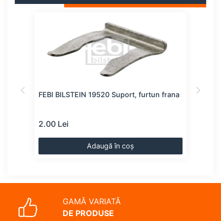
FEBI BILSTEIN 19520 Suport, furtun frana
SWAG
2.00 Lei
2.00
Adaugă în coș
GAMĂ VARIATĂ
DE PRODUSE