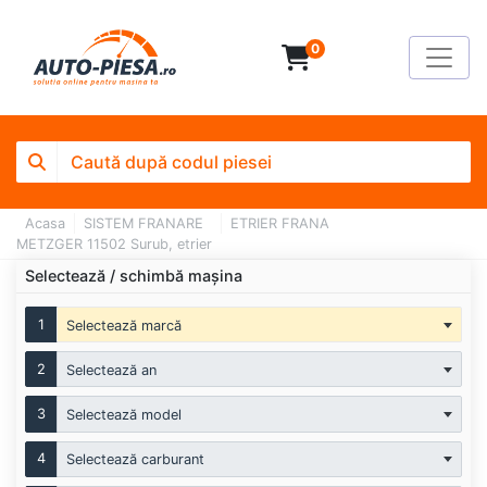
0
Acasa
SISTEM FRANARE
ETRIER FRANA
METZGER 11502 Surub, etrier
Selectează / schimbă mașina
1
Selectează marcă
2
Selectează an
3
Selectează model
4
Selectează carburant