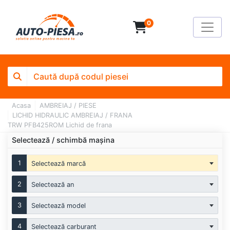
0
Acasa
AMBREIAJ / PIESE
LICHID HIDRAULIC AMBREIAJ / FRANA
TRW PFB425ROM Lichid de frana
Selectează / schimbă mașina
1
Selectează marcă
2
Selectează an
3
Selectează model
4
Selectează carburant