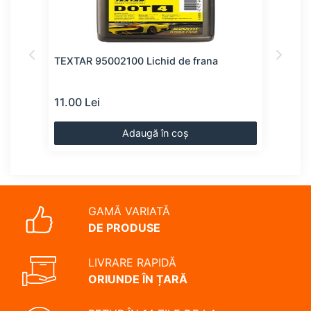
TEXTAR 95002100 Lichid de frana
TRW 
11.00 Lei
11.0
Adaugă în coș
GAMĂ VARIATĂ
DE PRODUSE
LIVRARE RAPIDĂ
ORIUNDE ÎN ȚARĂ