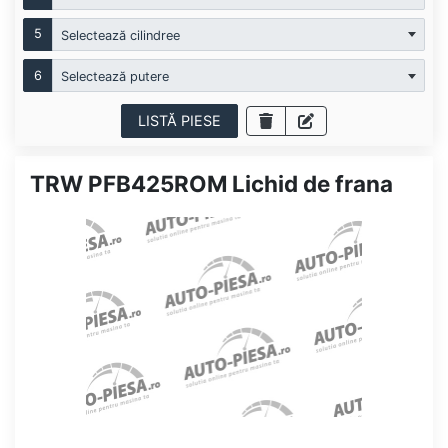
5
Selectează cilindree
6
Selectează putere
LISTĂ PIESE
TRW PFB425ROM Lichid de frana