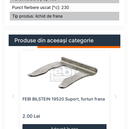
Punct fierbere uscat [°c]: 230
Tip produs: lichid de frana
Produse din aceeași categorie
FEBI BILSTEIN 19520 Suport, furtun frana
SWAG
2.00 Lei
2.00
Adaugă în coș