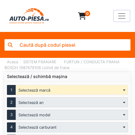
0
Acasa
SISTEM FRANARE
FURTUN / CONDUCTA FRANA
BOSCH 1987479106 Lichid de frana
Selectează / schimbă mașina
1
Selectează marcă
2
Selectează an
3
Selectează model
4
Selectează carburant