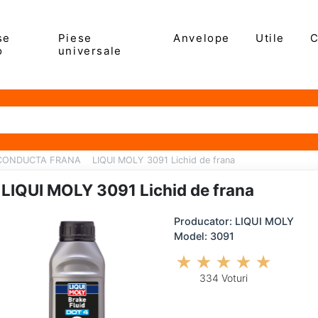
se
Piese
Anvelope
Utile
C
o
universale
 CONDUCTA FRANA
LIQUI MOLY 3091 Lichid de frana
LIQUI MOLY 3091 Lichid de frana
Producator: LIQUI MOLY
Model: 3091
334 Voturi