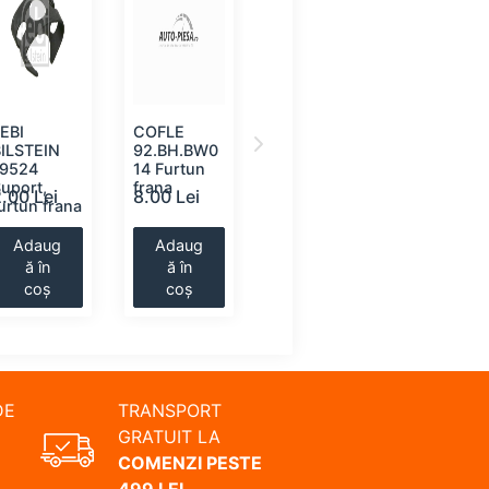
EBI
COFLE
TEXTAR
COFLE
BILSTEIN
92.BH.BW0
95002100
92.BH.V
19524
14 Furtun
Lichid de
24 Furtu
uport,
frana
frana
frana
.00 Lei
8.00 Lei
11.00 Lei
11.00 Lei
urtun frana
Adaug
Adaug
Adaug
Adaug
ă în
ă în
ă în
ă în
coș
coș
coș
coș
DE
TRANSPORT
GRATUIT LA
COMENZI PESTE