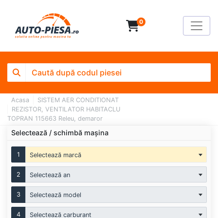
0
Acasa
SISTEM AER CONDITIONAT
REZISTOR, VENTILATOR HABITACLU
TOPRAN 115663 Releu, demaror
Selectează / schimbă mașina
1
Selectează marcă
2
Selectează an
3
Selectează model
4
Selectează carburant