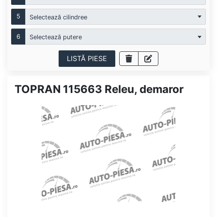
5
Selectează cilindree
6
Selectează putere
LISTĂ PIESE
TOPRAN 115663 Releu, demaror