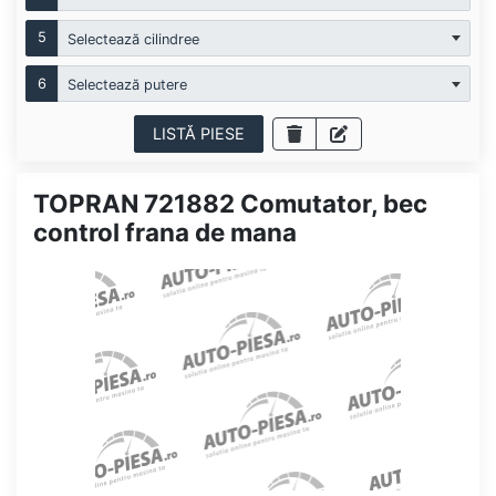
5
Selectează cilindree
6
Selectează putere
LISTĂ PIESE
TOPRAN 721882 Comutator, bec
control frana de mana