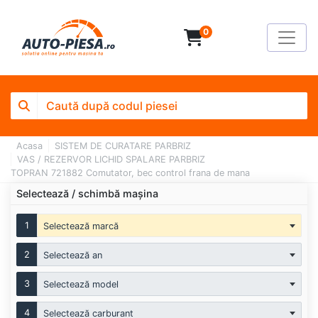
0
Acasa
SISTEM DE CURATARE PARBRIZ
VAS / REZERVOR LICHID SPALARE PARBRIZ
TOPRAN 721882 Comutator, bec control frana de mana
Selectează / schimbă mașina
1
Selectează marcă
2
Selectează an
3
Selectează model
4
Selectează carburant