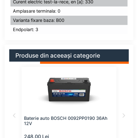
Curent electric test-la-rece, en [a]: 330
Amplasare terminala: 0
Varianta fixare baza: B00
Endpolart: 3
Produse din aceeași categorie
61Ah
Baterie auto BOSCH 0092PP0190 36Ah
Bate
12V
12V
248.00 Lei
253