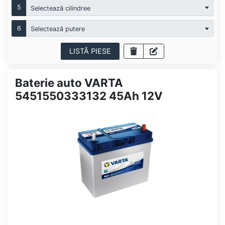
5
Selectează cilindree
6
Selectează putere
LISTĂ PIESE
Baterie auto VARTA
5451550333132 45Ah 12V