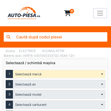
0
Acasa
ELECTRICE
ACUMULATOR
Baterie auto VARTA 5451550333132 45Ah 12V
Selectează / schimbă mașina
1
Selectează marcă
2
Selectează an
3
Selectează model
4
Selectează carburant