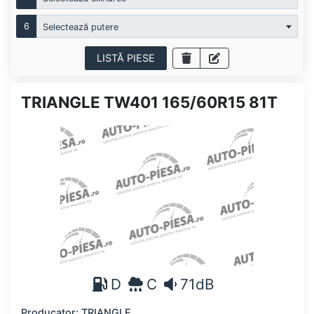
6
Selectează putere
LISTĂ PIESE
TRIANGLE TW401 165/60R15 81T
D
C
71dB
Producator: TRIANGLE