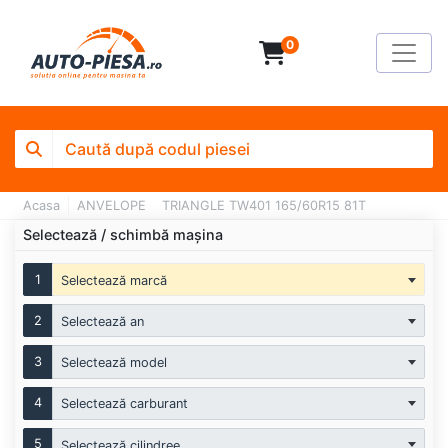
0
Acasa
ANVELOPE
TRIANGLE TW401 165/60R15 81T
Selectează / schimbă mașina
1
Selectează marcă
2
Selectează an
3
Selectează model
4
Selectează carburant
5
Selectează cilindree