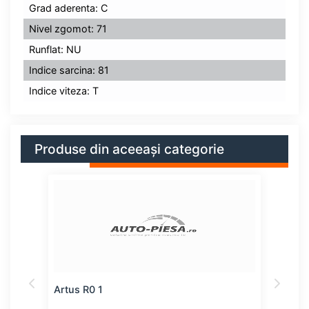
Grad aderenta: C
Nivel zgomot: 71
Runflat: NU
Indice sarcina: 81
Indice viteza: T
Produse din aceeași categorie
Artus R0 1
Kaba