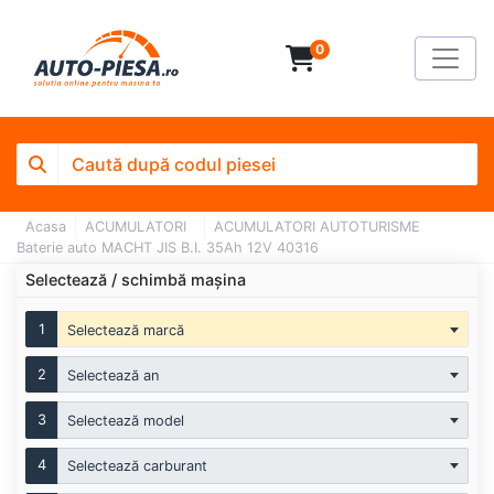
0
Acasa
ACUMULATORI
ACUMULATORI AUTOTURISME
Baterie auto MACHT JIS B.I. 35Ah 12V 40316
Selectează / schimbă mașina
1
Selectează marcă
2
Selectează an
3
Selectează model
4
Selectează carburant