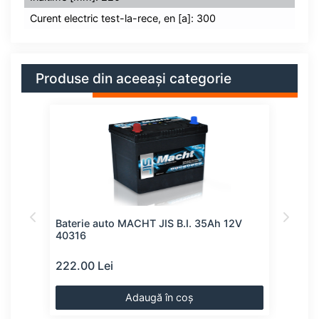
Curent electric test-la-rece, en [a]: 300
Produse din aceeași categorie
5
Baterie auto MACHT JIS B.I. 35Ah 12V
Bate
40316
222.00 Lei
222
Adaugă în coș