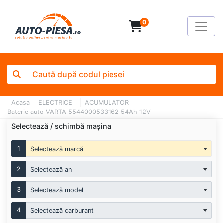
0
Acasa
ELECTRICE
ACUMULATOR
Baterie auto VARTA 5544000533162 54Ah 12V
Selectează / schimbă mașina
1
Selectează marcă
2
Selectează an
3
Selectează model
4
Selectează carburant