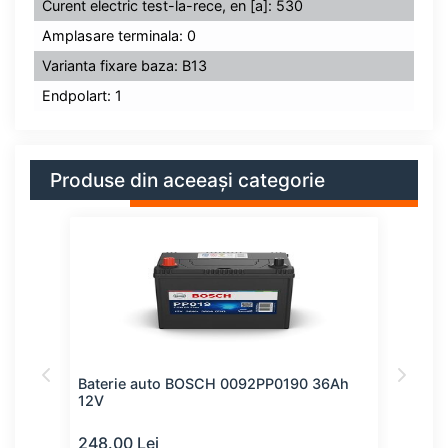
Curent electric test-la-rece, en [a]: 530
Amplasare terminala: 0
Varianta fixare baza: B13
Endpolart: 1
Produse din aceeași categorie
61Ah
Baterie auto BOSCH 0092PP0190 36Ah
Bate
12V
12V
248.00 Lei
253