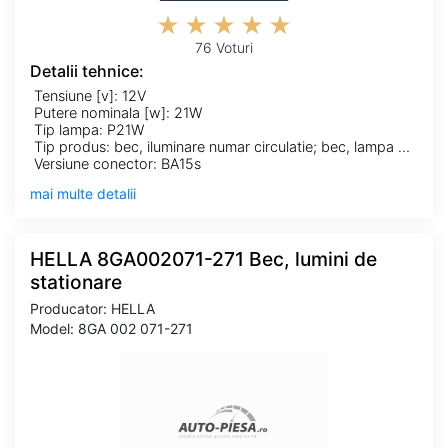
76 Voturi
Detalii tehnice:
Tensiune [v]: 12V
Putere nominala [w]: 21W
Tip lampa: P21W
Tip produs: bec, iluminare numar circulatie; bec, lampa ceata spate; bec, lampa frana; bec, lampa mers inapoi; bec, lampa spate; bec, lumini interioare; bec, semnalizator; bec,lumini de stationare
Versiune conector: BA15s
mai multe detalii
HELLA 8GA002071-271 Bec, lumini de
stationare
Producator: HELLA
Model: 8GA 002 071-271