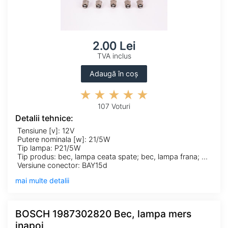
2.00 Lei
TVA inclus
Adaugă în coș
107 Voturi
Detalii tehnice:
Tensiune [v]: 12V
Putere nominala [w]: 21/5W
Tip lampa: P21/5W
Tip produs: bec, lampa ceata spate; bec, lampa frana; bec, lampa mers inapoi; bec, lampa spate; bec, semnalizator; bec,lumini de stationare
Versiune conector: BAY15d
mai multe detalii
BOSCH 1987302820 Bec, lampa mers
inapoi