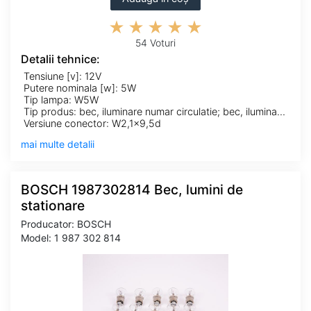
54 Voturi
Detalii tehnice:
Tensiune [v]: 12V
Putere nominala [w]: 5W
Tip lampa: W5W
Tip produs: bec, iluminare numar circulatie; bec, iluminare portbagaj; bec, lampa frana; bec, lampa mers inapoi; bec, lampa spate; bec, lumina citire; bec, lumina torpedou; bec, lumini interioare; bec, lumină urcare; bec, semnalizator; bec,lumini de stationare
Versiune conector: W2,1x9,5d
mai multe detalii
BOSCH 1987302814 Bec, lumini de
stationare
Producator: BOSCH
Model: 1 987 302 814