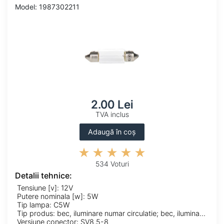
Model: 1987302211
2.00 Lei
TVA inclus
Adaugă în coș
534 Voturi
Detalii tehnice:
Tensiune [v]: 12V
Putere nominala [w]: 5W
Tip lampa: C5W
Tip produs: bec, iluminare numar circulatie; bec, iluminare portbagaj; bec, lumina citire; bec, lumina torpedou; bec, lumini interioare
Versiune conector: SV8,5-8