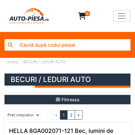
0
Acasa
BECURI / LEDURI AUTO
BECURI / LEDURI AUTO
Filtreaza
«
1
2
»
HELLA 8GA002071-121 Bec, lumini de