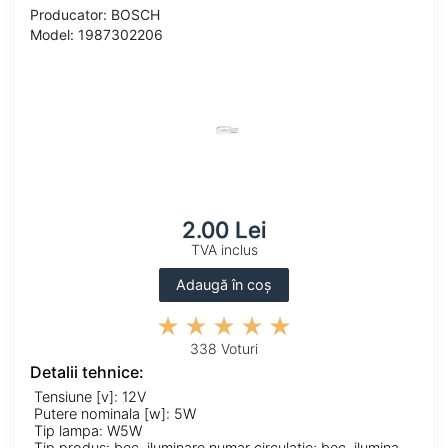
Producator: BOSCH
Model: 1987302206
2.00 Lei
TVA inclus
Adaugă în coș
338 Voturi
Detalii tehnice:
Tensiune [v]: 12V
Putere nominala [w]: 5W
Tip lampa: W5W
Tip produs: bec, iluminare numar circulatie; bec, iluminare portbagaj; bec, lampa frana; bec, lampa mers inapoi; bec, lampa spate; bec, lumina citire; bec, lumina torpedou; bec, lumini interioare; bec, lumină urcare; bec, semnalizator; bec,lumini de stationare