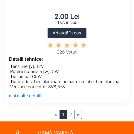
2.00 Lei
TVA inclus
Adaugă în coș
326 Voturi
Detalii tehnice:
Tensiune [v]: 12V
Putere nominala [w]: 5W
Tip lampa: C5W
Tip produs: bec, iluminare numar circulatie; bec, iluminare portbagaj; bec, lumina citire; bec, lumina torpedou; bec, lumini interioare
Versiune conector: SV8,5-8
mai multe detalii
«
1
2
»
GAMĂ VARIATĂ