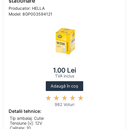
stationare
Producator: HELLA
Model: 8GP003594121
1.00 Lei
TVA inclus
Adaugă în coș
982 Voturi
Detalii tehnice:
Tip ambalaj: Cutie
Tensiune [v]: 12V
Calitate: 10