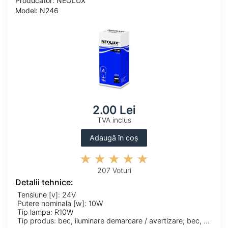
Producator: NEOLUX
Model: N246
2.00 Lei
TVA inclus
Adaugă în coș
207 Voturi
Detalii tehnice:
Tensiune [v]: 24V
Putere nominala [w]: 10W
Tip lampa: R10W
Tip produs: bec, iluminare demarcare / avertizare; bec, iluminare numar circulatie; bec, lampa spate; bec, lumini interioare; bec,lumini de stationare