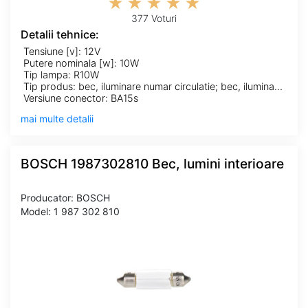
377 Voturi
Detalii tehnice:
Tensiune [v]: 12V
Putere nominala [w]: 10W
Tip lampa: R10W
Tip produs: bec, iluminare numar circulatie; bec, iluminare portbagaj; bec, lampa frana; bec, lampa mers inapoi; bec, lampa spate; bec, lumina citire; bec, lumini interioare; bec, semnalizator; bec,lumini de stationare
Versiune conector: BA15s
mai multe detalii
BOSCH 1987302810 Bec, lumini interioare
Producator: BOSCH
Model: 1 987 302 810