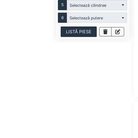
5
Selectează cilindree
6
Selectează putere
LISTĂ PIESE