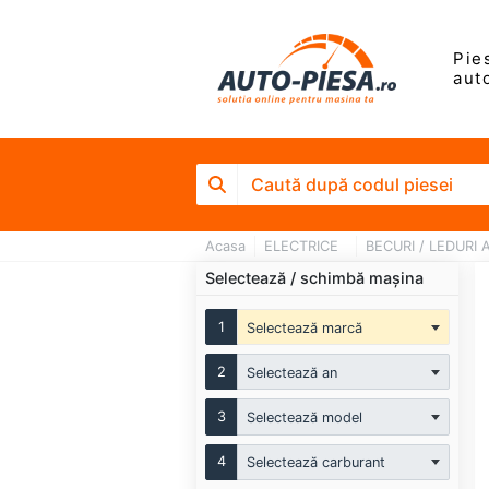
Pie
aut
Acasa
ELECTRICE
BECURI / LEDURI
Selectează / schimbă mașina
1
Selectează marcă
2
Selectează an
3
Selectează model
4
Selectează carburant