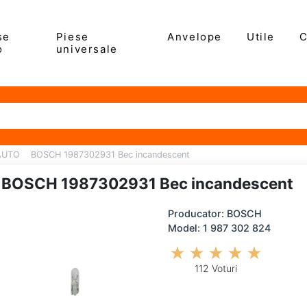
se
Piese
Anvelope
Utile
C
o
universale
 AUTO
BOSCH 1987302931 Bec incandescent
BOSCH 1987302931 Bec incandescent
Producator: BOSCH
Model: 1 987 302 824
112 Voturi