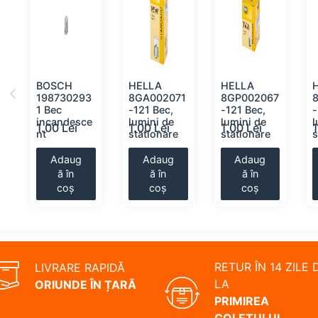
BOSCH
HELLA
HELLA
198730293
8GA002071
8GP002067
1 Bec
-121 Bec,
-121 Bec,
-
incandesce
lumini de
lumini de
l
1.00 Lei
1.00 Lei
1.00 Lei
1
nt
stationare
stationare
s
Adaug
Adaug
Adaug
ă în
ă în
ă în
coș
coș
coș
RETUR ÎN 14 ZILE 
LIVRARE RAPIDĂ
LA
ORIUNDE ÎN ȚARĂ
PRIMIREA