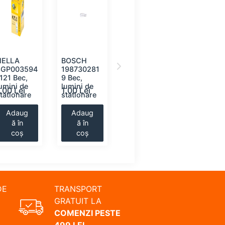
HELLA
BOSCH
HELLA
BOSCH
8GP003594
198730281
8GA002071
1987302
121 Bec,
9 Bec,
-131 Bec,
0 Bec,
umini de
lumini de
lumini de
lumini
.00 Lei
1.00 Lei
2.00 Lei
2.00 Lei
tationare
stationare
stationare
interioar
Adaug
Adaug
Adaug
Adaug
ă în
ă în
ă în
ă în
coș
coș
coș
coș
DE
TRANSPORT
GRATUIT LA
COMENZI PESTE