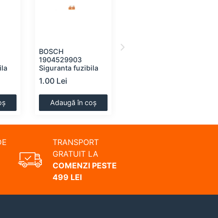
BOSCH
HELLA 8GP002067-
1904529903
121 Bec, lumini de
ila
Siguranta fuzibila
stationare
1.00 Lei
1.00 Lei
oș
Adaugă în coș
Adaugă în coș
DE
TRANSPORT
GRATUIT LA
COMENZI PESTE
499 LEI