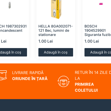
CH 1987302931
HELLA 8GA002071-
BOSCH
incandescent
121 Bec, lumini de
1904529901
stationare
Siguranta fuzib
 Lei
1.00 Lei
1.00 Lei
daugă în coș
Adaugă în coș
Adaugă în c
RETUR ÎN 14 ZILE 
LIVRARE RAPIDĂ
LA
ORIUNDE ÎN ȚARĂ
PRIMIREA
COLETULUI