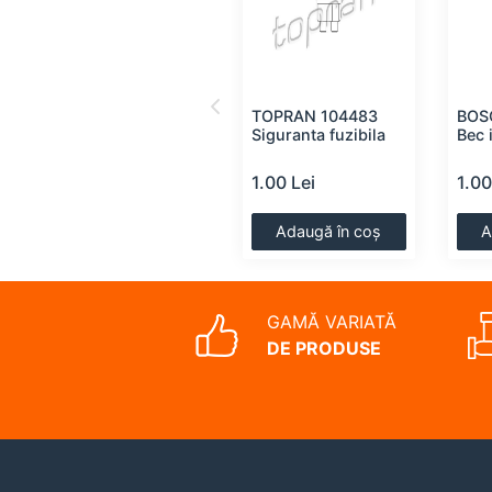
BOSCH
TOPRAN 104483
BOS
1987302206 Bec,
Siguranta fuzibila
Bec 
lumini de stationare
2.00 Lei
1.00 Lei
1.00
Adaugă în coș
Adaugă în coș
A
GAMĂ VARIATĂ
DE PRODUSE