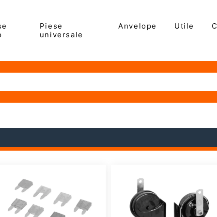
se
Piese
Anvelope
Utile
C
o
universale