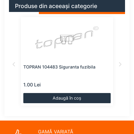
Produse din aceeași categorie
bila
TOPRAN 104483 Siguranta fuzibila
BOSC
1.00 Lei
1.00
Adaugă în coș
GAMĂ VARIATĂ