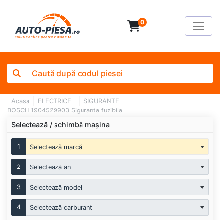
0
Acasa
ELECTRICE
SIGURANTE
BOSCH 1904529903 Siguranta fuzibila
Selectează / schimbă mașina
1
Selectează marcă
2
Selectează an
3
Selectează model
4
Selectează carburant