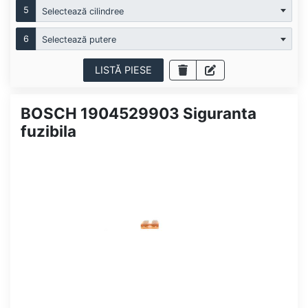
5
Selectează cilindree
6
Selectează putere
LISTĂ PIESE
BOSCH 1904529903 Siguranta
fuzibila