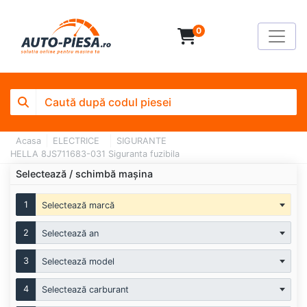
0
Acasa
ELECTRICE
SIGURANTE
HELLA 8JS711683-031 Siguranta fuzibila
Selectează / schimbă mașina
1
Selectează marcă
2
Selectează an
3
Selectează model
4
Selectează carburant