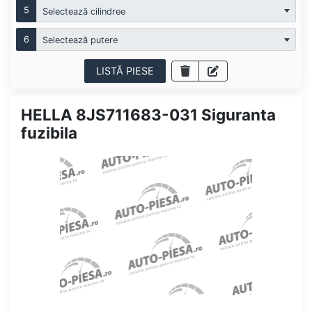
5
Selectează cilindree
6
Selectează putere
LISTĂ PIESE
HELLA 8JS711683-031 Siguranta
fuzibila