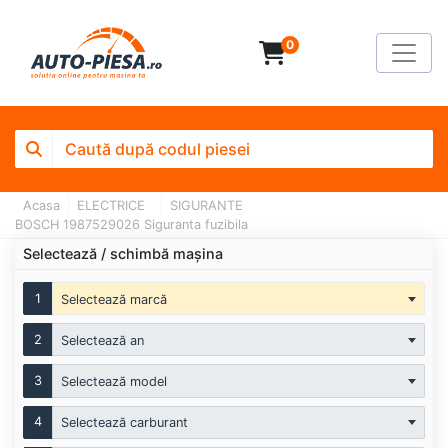
0
Acasa
ELECTRICE
SIGURANTE
BOSCH 1987529026 Siguranta fuzibila
Selectează / schimbă mașina
1
Selectează marcă
2
Selectează an
3
Selectează model
4
Selectează carburant