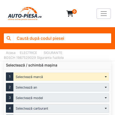
0
Acasa
ELECTRICE
SIGURANTE
BOSCH 1987529029 Siguranta fuzibila
Selectează / schimbă mașina
1
Selectează marcă
2
Selectează an
3
Selectează model
4
Selectează carburant