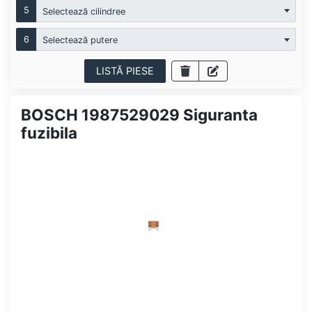
5
Selectează cilindree
6
Selectează putere
LISTĂ PIESE
BOSCH 1987529029 Siguranta
fuzibila