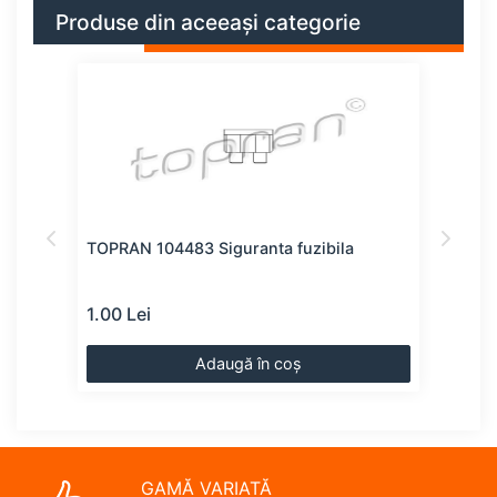
Produse din aceeași categorie
bila
TOPRAN 104483 Siguranta fuzibila
BOSC
1.00 Lei
1.00
Adaugă în coș
GAMĂ VARIATĂ