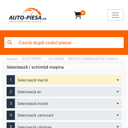
0
Acasa
ELECTRICE
CLAXON
BOSCH 0986AH0742 Claxon
Selectează / schimbă mașina
1
Selectează marcă
2
Selectează an
3
Selectează model
4
Selectează carburant
5
Selectează cilindree