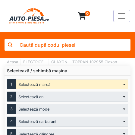
0
Acasa
ELECTRICE
CLAXON
TOPRAN 102955 Claxon
Selectează / schimbă mașina
1
Selectează marcă
2
Selectează an
3
Selectează model
4
Selectează carburant
5
Selectează cilindree