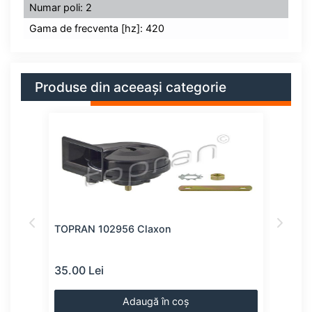
Numar poli: 2
Gama de frecventa [hz]: 420
Produse din aceeași categorie
TOPRAN 102956 Claxon
TOP
35.00 Lei
35.0
Adaugă în coș