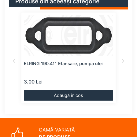
Produse din aceeași categorie
i
ELRING 190.411 Etansare, pompa ulei
FEBI
ulei
3.00 Lei
6.00
Adaugă în coș
GAMĂ VARIATĂ