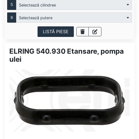
5
Selectează cilindree
6
Selectează putere
LISTĂ PIESE
ELRING 540.930 Etansare, pompa
ulei