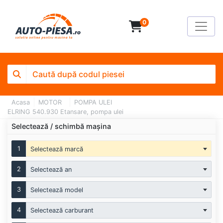
0
Acasa
MOTOR
POMPA ULEI
ELRING 540.930 Etansare, pompa ulei
Selectează / schimbă mașina
1
Selectează marcă
2
Selectează an
3
Selectează model
4
Selectează carburant