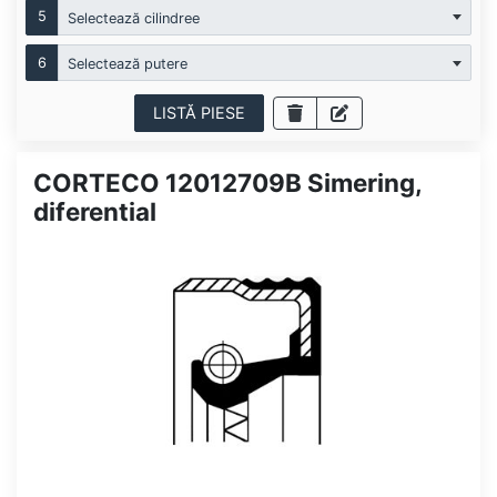
5
Selectează cilindree
6
Selectează putere
LISTĂ PIESE
CORTECO 12012709B Simering,
diferential