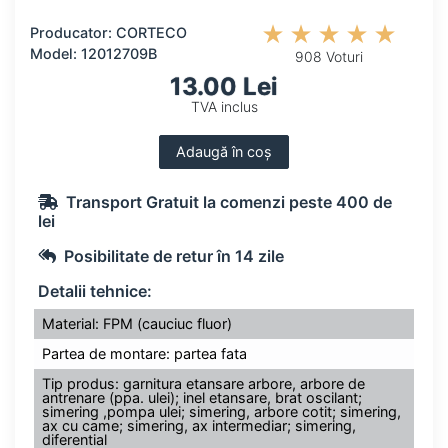
Producator: CORTECO
Model: 12012709B
908 Voturi
13.00 Lei
TVA inclus
Adaugă în coș
Transport Gratuit la comenzi peste 400 de
lei
Posibilitate de retur în 14 zile
Detalii tehnice:
Material: FPM (cauciuc fluor)
Partea de montare: partea fata
Tip produs: garnitura etansare arbore, arbore de
antrenare (ppa. ulei); inel etansare, brat oscilant;
simering ,pompa ulei; simering, arbore cotit; simering,
ax cu came; simering, ax intermediar; simering,
diferential