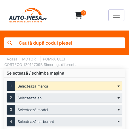
0
Acasa
MOTOR
POMPA ULEI
CORTECO 12012709B Simering, diferential
Selectează / schimbă mașina
1
Selectează marcă
2
Selectează an
3
Selectează model
4
Selectează carburant