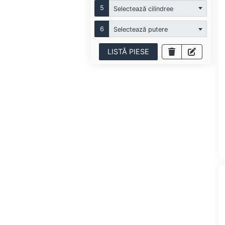
5
Selectează cilindree
6
Selectează putere
LISTĂ PIESE