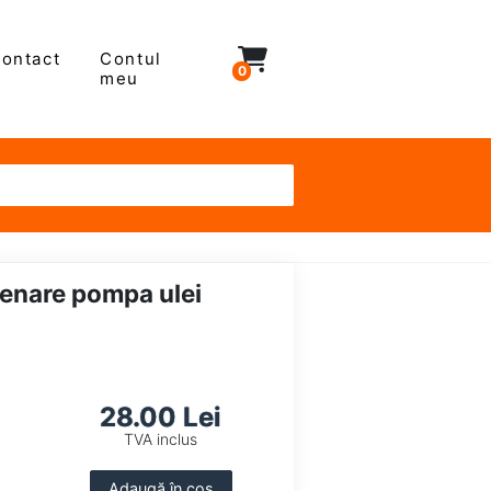
ontact
Contul
0
meu
renare pompa ulei
28.00 Lei
TVA inclus
Adaugă în coș