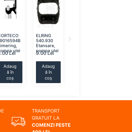
CORTECO
ELRING
CORTECO
AJUSA
19016594B
540.930
19016630B
0019980
imering,
Etansare,
Simering,
Etansare,
pompa ulei
pompa ulei
pompa ulei
pompa ul
.00 Lei
9.00 Lei
9.00 Lei
9.00 Lei
Adaug
Adaug
Adaug
Adaug
ă în
ă în
ă în
ă în
coș
coș
coș
coș
DE
TRANSPORT
GRATUIT LA
COMENZI PESTE