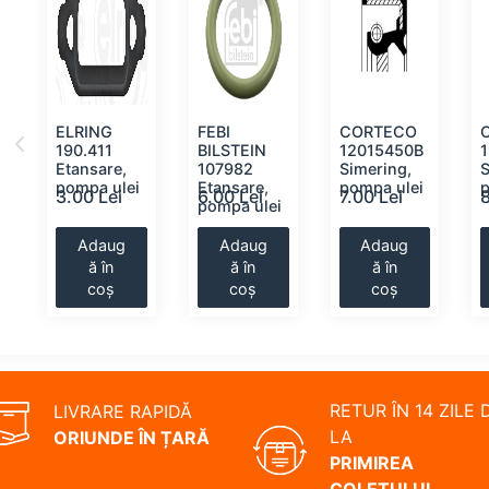
ELRING
FEBI
CORTECO
190.411
BILSTEIN
12015450B
Etansare,
107982
Simering,
S
pompa ulei
Etansare,
pompa ulei
3.00 Lei
6.00 Lei
7.00 Lei
8
pompa ulei
Adaug
Adaug
Adaug
ă în
ă în
ă în
coș
coș
coș
RETUR ÎN 14 ZILE 
LIVRARE RAPIDĂ
LA
ORIUNDE ÎN ȚARĂ
PRIMIREA