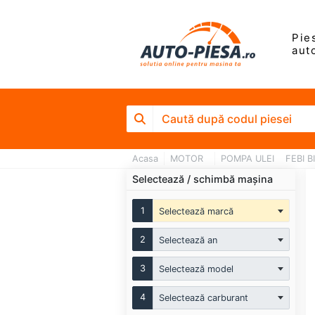
Pie
aut
Acasa
MOTOR
POMPA ULEI
FEBI B
Selectează / schimbă mașina
1
Selectează marcă
2
Selectează an
3
Selectează model
4
Selectează carburant