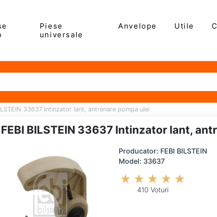
se
Piese
Anvelope
Utile
C
o
universale
ILSTEIN 33637 Intinzator lant, antrenare pompa ulei
FEBI BILSTEIN 33637 Intinzator lant, ant
Producator: FEBI BILSTEIN
Model: 33637
410 Voturi