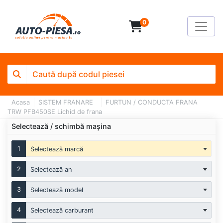
0
Acasa
SISTEM FRANARE
FURTUN / CONDUCTA FRANA
TRW PFB450SE Lichid de frana
Selectează / schimbă mașina
1
Selectează marcă
2
Selectează an
3
Selectează model
4
Selectează carburant