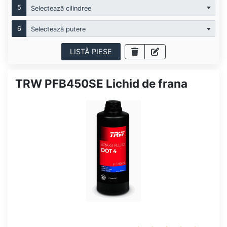
5
Selectează cilindree
6
Selectează putere
LISTĂ PIESE
TRW PFB450SE Lichid de frana