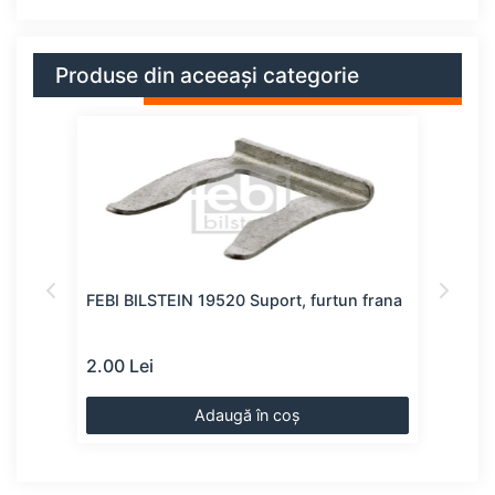
Produse din aceeași categorie
FEBI BILSTEIN 19520 Suport, furtun frana
SWAG
2.00 Lei
2.00
Adaugă în coș